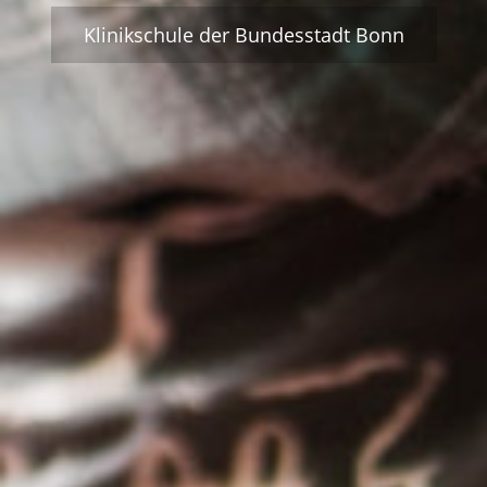
Klinikschule der Bundesstadt Bonn
Klinikschule der Bundesstadt Bonn
KONTAKT