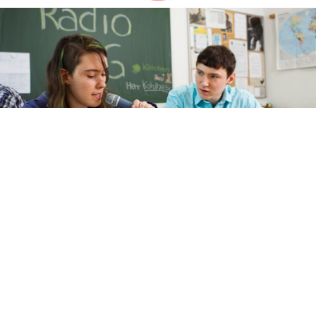
Schule ist mehr als nur Unterricht.
Vielmehr ist Schule ein Ort der Gemeinschaft und der
persönlichen Entwicklung. Dies darf auch bei einem Aufenthalt
in einer Klinik nicht vergessen werden.
Eine Schule als sicherer Wohlfühlort kann sowohl die seelische
Gesundheit fördern und stark machen für alles was nach der
Entlassung wartet. Unser Konzept versucht diese Ideen in den